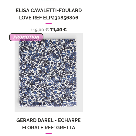
ELISA CAVALETTI-FOULARD
LOVE REF ELP230856806
Standardpreis
Sale-Preis
119,00 €
71,40 €
PROMOTION
GERARD DAREL - ECHARPE
FLORALE REF: GRETTA