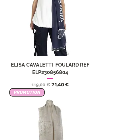
ELISA CAVALETTI-FOULARD REF
ELP230856804
Standardpreis
Sale-Preis
119,00 €
71,40 €
PROMOTION