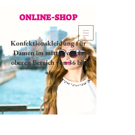
ONLINE-SHOP
Konfektionskleidung für
Damen im mittleren bis
oberen Bereich von 36 bis
46
02 32 37 53 23 - 48
rue
Joséphine, 27000 Evreux