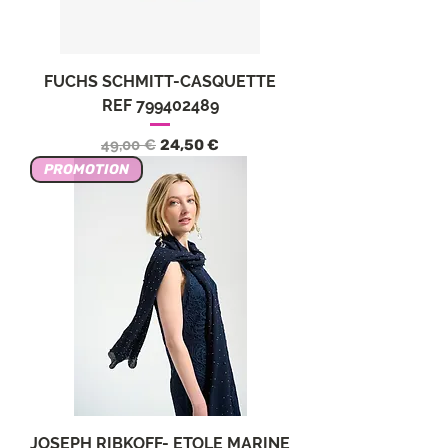
FUCHS SCHMITT-CASQUETTE
REF 799402489
Standardpreis
Sale-Preis
49,00 €
24,50 €
PROMOTION
JOSEPH RIBKOFF- ETOLE MARINE