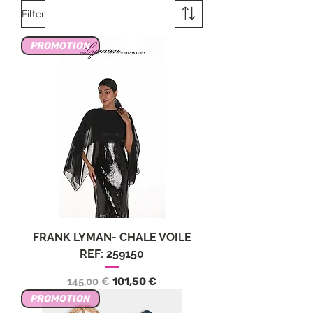
Filter
PROMOTION
FRANK LYMAN- CHALE VOILE
REF: 259150
Standardpreis
Sale-Preis
145,00 €
101,50 €
PROMOTION