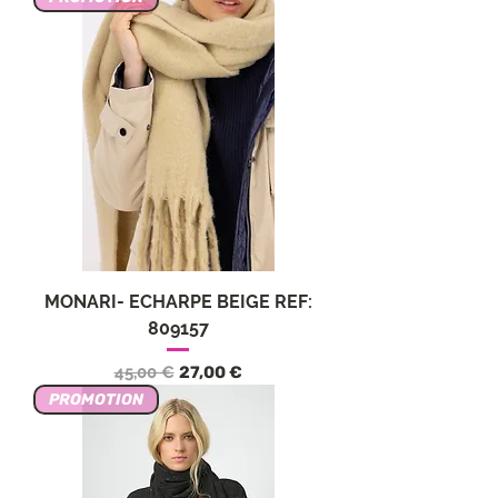
MONARI- ECHARPE BEIGE REF:
809157
Standardpreis
Sale-Preis
45,00 €
27,00 €
PROMOTION