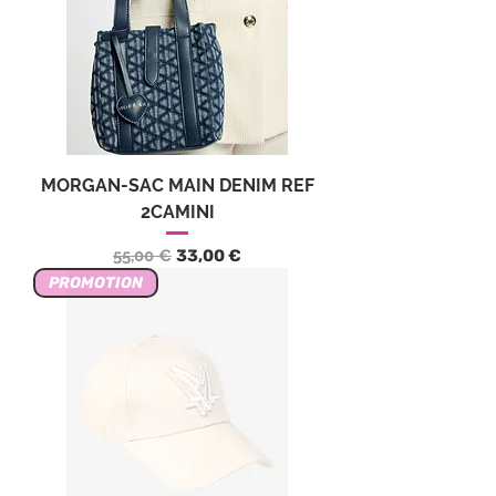
MORGAN-SAC MAIN DENIM REF
2CAMINI
Standardpreis
Sale-Preis
55,00 €
33,00 €
PROMOTION