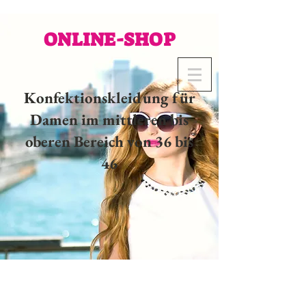
ONLINE-SHOP
Konfektionskleidung für
Damen im mittleren bis
oberen Bereich von 36 bis
46
02 32 37 53 23 - 48
rue
Joséphine, 27000 Evreux