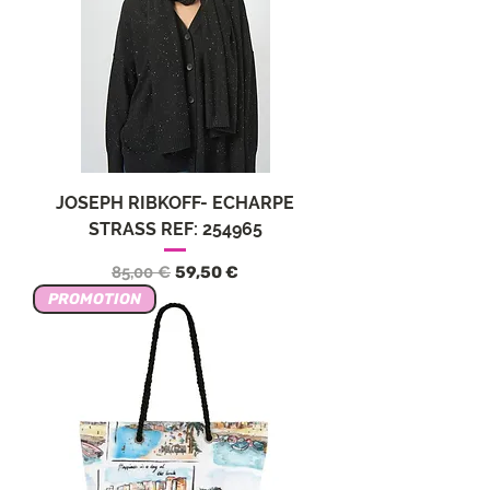
JOSEPH RIBKOFF- ECHARPE
STRASS REF: 254965
Standardpreis
Sale-Preis
85,00 €
59,50 €
PROMOTION