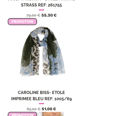
STRASS REF: 261755
Standardpreis
Sale-Preis
79,00 €
55,30 €
PROMOTION
CAROLINE BISS- ETOLE
IMPRIMEE BLEU REF: 1005/69
Standardpreis
Sale-Preis
85,00 €
51,00 €
PROMOTION