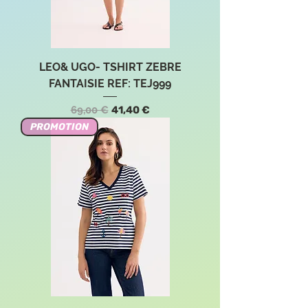
LEO& UGO- TSHIRT ZEBRE
FANTAISIE REF: TEJ999
Standardpreis
Sale-Preis
69,00 €
41,40 €
PROMOTION