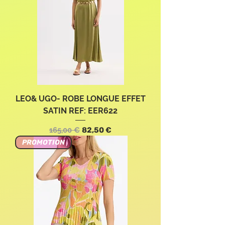
LEO& UGO- ROBE LONGUE EFFET
SATIN REF: EER622
Standardpreis
Sale-Preis
165,00 €
82,50 €
PROMOTION