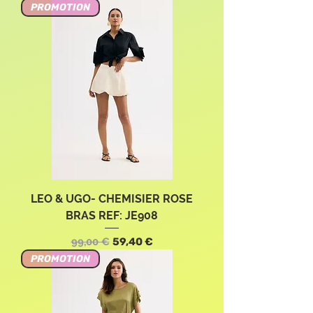
PROMOTION
LEO & UGO- CHEMISIER ROSE
BRAS REF: JE908
Standardpreis
Sale-Preis
99,00 €
59,40 €
PROMOTION