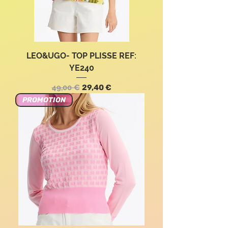
LEO&UGO- TOP PLISSE REF:
YE240
Standardpreis
Sale-Preis
49,00 €
29,40 €
PROMOTION