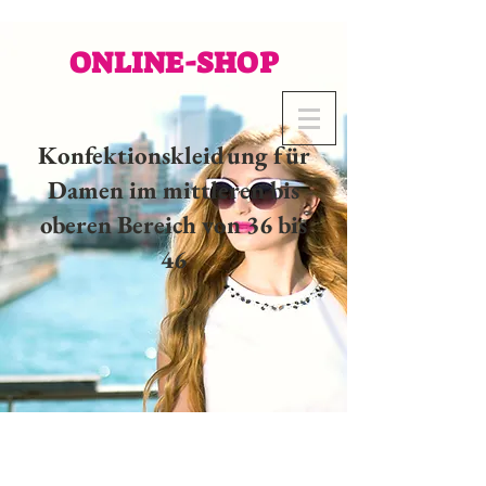
ONLINE-SHOP
Konfektionskleidung für
Damen im mittleren bis
oberen Bereich von 36 bis
46
02 32 37 53 23 - 48
rue
Joséphine, 27000 Evreux