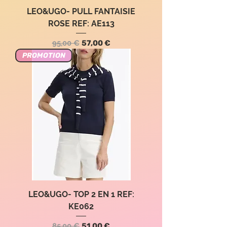
LEO&UGO- PULL FANTAISIE
ROSE REF: AE113
Standardpreis
Sale-Preis
95,00 €
57,00 €
PROMOTION
LEO&UGO- TOP 2 EN 1 REF:
KE062
Standardpreis
Sale-Preis
85,00 €
51,00 €