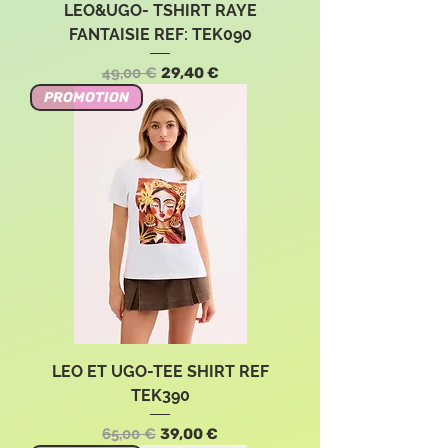
LEO&UGO- TSHIRT RAYE
FANTAISIE REF: TEK090
Standardpreis
Sale-Preis
49,00 €
29,40 €
PROMOTION
LEO ET UGO-TEE SHIRT REF
TEK390
Standardpreis
Sale-Preis
65,00 €
39,00 €