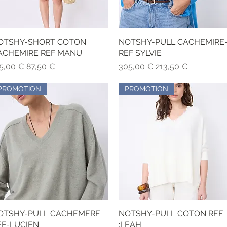
OTSHY-SHORT COTON
Schnellansicht
NOTSHY-PULL CACHEMIRE
Schnellansicht
ACHEMIRE REF MANU
REF SYLVIE
andardpreis
Sale-Preis
Standardpreis
Sale-Preis
5,00 €
87,50 €
305,00 €
213,50 €
PROMOTION
PROMOTION
OTSHY-PULL CACHEMERE
Schnellansicht
NOTSHY-PULL COTON REF
Schnellansicht
EF-LUCIEN
:LEAH