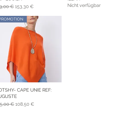
Nicht verfügbar
andardpreis
Sale-Preis
9,00 €
153,30 €
PROMOTION
OTSHY- CAPE UNIE REF:
Schnellansicht
UGUSTE
andardpreis
Sale-Preis
5,00 €
108,50 €