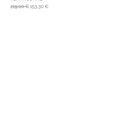
Standardpreis
Sale-Preis
219,00 €
153,30 €