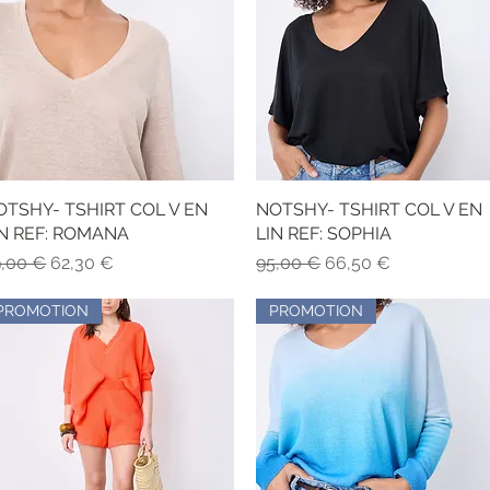
OTSHY- TSHIRT COL V EN
Schnellansicht
NOTSHY- TSHIRT COL V EN
Schnellansicht
IN REF: ROMANA
LIN REF: SOPHIA
andardpreis
Sale-Preis
Standardpreis
Sale-Preis
9,00 €
62,30 €
95,00 €
66,50 €
PROMOTION
PROMOTION