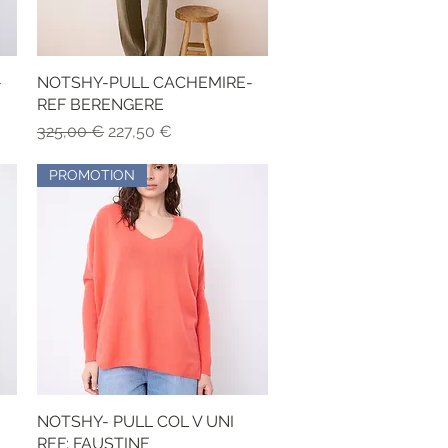
-
NOTSHY-PULL CACHEMIRE-
Schnellansicht
REF BERENGERE
Standardpreis
Sale-Preis
325,00 €
227,50 €
PROMOTION
NOTSHY- PULL COL V UNI
Schnellansicht
REF: FAUSTINE