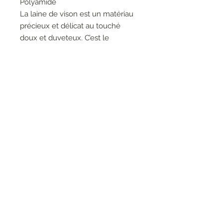
Polyamide
La laine de vison est un matériau
précieux et délicat au touché
doux et duveteux. C’est le
mélange obtenu principalement
par la laine et la fibre naturelle
de vison. Seuls les fils les plus
doux sont collectés en peignant
les animaux
RESEAUX SOCIAUX
S'inscrire à la newsletter