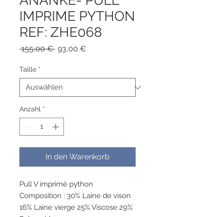
ANANKE- PULL
IMPRIME PYTHON
REF: ZHE068
Standardpreis
Sale-
 155,00 € 
93,00 €
Preis
Taille
*
Anzahl
*
In den Warenkorb
Pull V imprimé python
Composition : 30% Laine de vison
16% Laine vierge 25% Viscose 29%