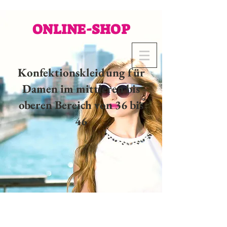
ONLINE-SHOP
Konfektionskleidung für
Damen im mittleren bis
oberen Bereich von 36 bis
46
02 32 37 53 23 - 48
rue
Joséphine, 27000 Evreux