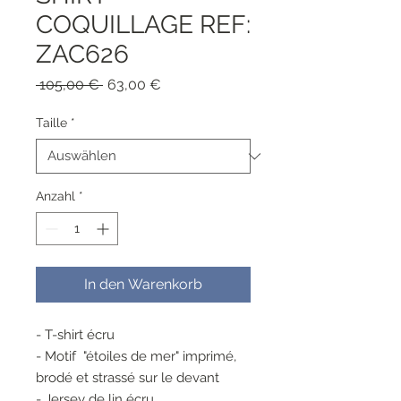
COQUILLAGE REF:
ZAC626
Standardpreis
Sale-
 105,00 € 
63,00 €
Preis
Taille
*
Anzahl
*
In den Warenkorb
- T-shirt écru
- Motif "étoiles de mer" imprimé,
brodé et strassé sur le devant
- Jersey de lin écru