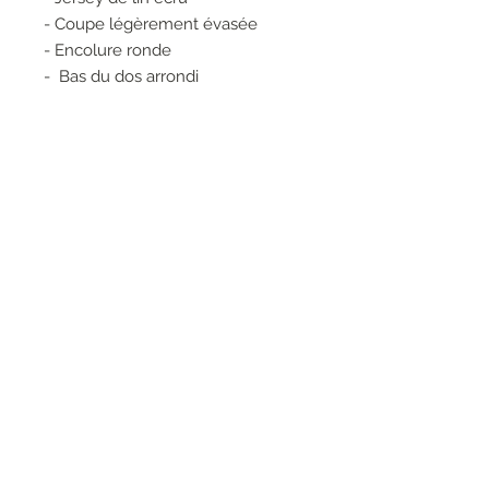
- Coupe légèrement évasée
- Encolure ronde
- Bas du dos arrondi
- Manches courtes
- Col rond
Composition :
100% LIN
RESEAUX SOCIAUX
S'inscrire à la newsletter