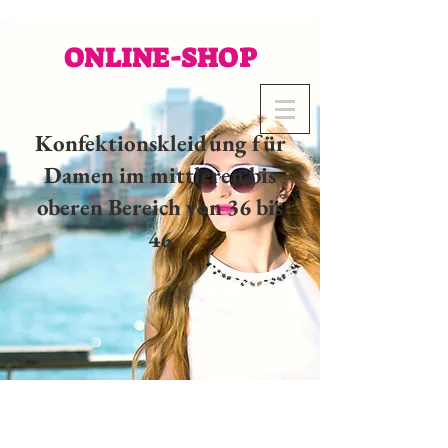
ONLINE-SHOP
Konfektionskleidung für
Damen im mittleren bis
oberen Bereich von 36 bis
46
02 32 37 53 23 - 48
rue
Joséphine, 27000 Evreux