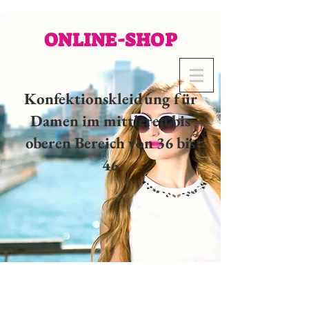
ONLINE-SHOP
Konfektionskleidung für
Damen im mittleren bis
oberen Bereich von 36 bis
46
02 32 37 53 23 - 48
rue
Joséphine, 27000 Evreux