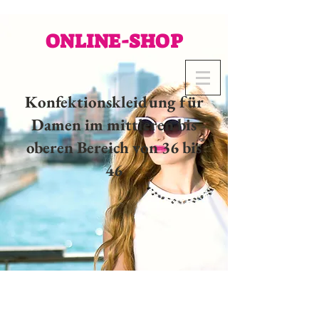
ONLINE-SHOP
Konfektionskleidung für
Damen im mittleren bis
oberen Bereich von 36 bis
46
02 32 37 53 23 - 48
rue
Joséphine, 27000 Evreux