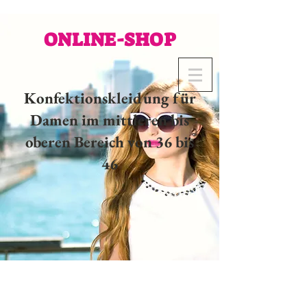
ONLINE-SHOP
Konfektionskleidung für
Damen im mittleren bis
oberen Bereich von 36 bis
46
02 32 37 53 23 - 48
rue
Joséphine, 27000 Evreux