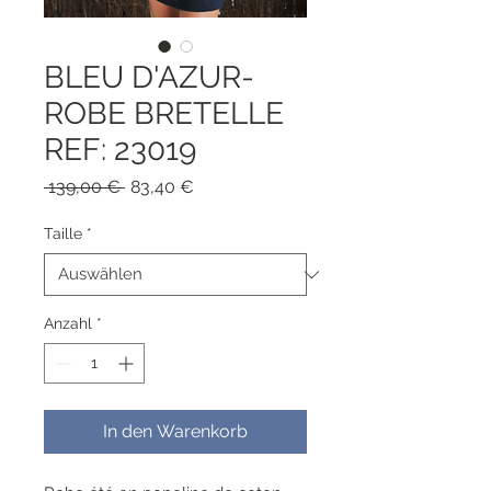
BLEU D'AZUR-
ROBE BRETELLE
REF: 23019
Standardpreis
Sale-
 139,00 € 
83,40 €
Preis
Taille
*
Anzahl
*
In den Warenkorb