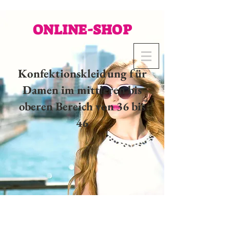
ONLINE-SHOP
Konfektionskleidung für
Damen im mittleren bis
oberen Bereich von 36 bis
46
02 32 37 53 23 - 48
rue
Joséphine, 27000 Evreux