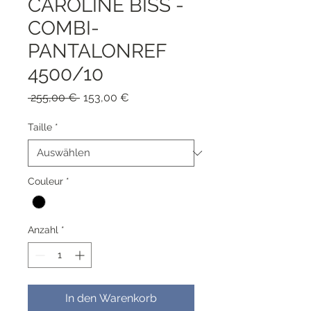
CAROLINE BISS -
COMBI-
PANTALONREF
4500/10
Standardpreis
Sale-
 255,00 € 
153,00 €
Preis
Taille
*
Couleur
*
Anzahl
*
In den Warenkorb