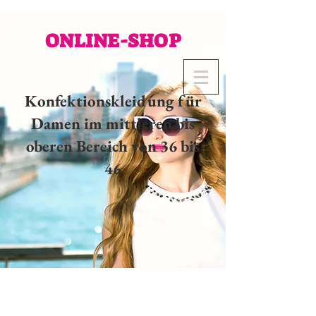
ONLINE-SHOP
Konfektionskleidung für
Damen im mittleren bis
oberen Bereich von 36 bis
46
02 32 37 53 23 - 48
rue
Joséphine, 27000 Evreux