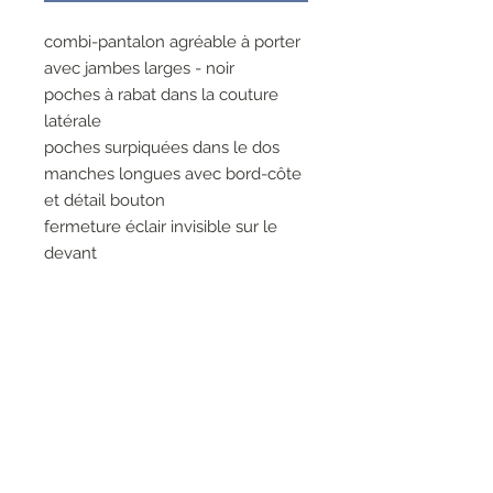
combi-pantalon agréable à porter
avec jambes larges - noir
poches à rabat dans la couture
latérale
poches surpiquées dans le dos
manches longues avec bord-côte
et détail bouton
fermeture éclair invisible sur le
devant
détail bouton au milieu, sur le
devant
ce catsuit combine confort et
élégance
63%polyester
32%viscose
5%elasthanne