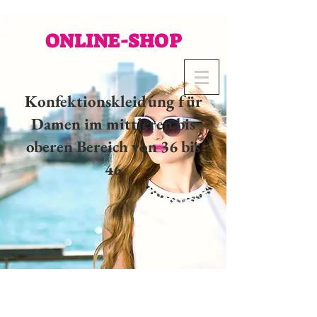
ONLINE-SHOP
Konfektionskleidung für
Damen im mittleren bis
oberen Bereich von 36 bis
46
02 32 37 53 23 - 48
rue
Joséphine, 27000 Evreux