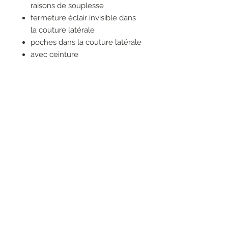
raisons de souplesse
fermeture éclair invisible dans
la couture latérale
poches dans la couture latérale
avec ceinture
fente haute au milieu, sur le
devant
84% COTON
10% POLYESTER
6% LIN
RESEAUX SOCIAUX