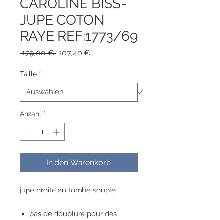
CAROLINE BISS-
JUPE COTON
RAYE REF:1773/69
Standardpreis
Sale-
 179,00 € 
107,40 €
Preis
Taille
*
Anzahl
*
In den Warenkorb
jupe droite au tombé souple
pas de doublure pour des