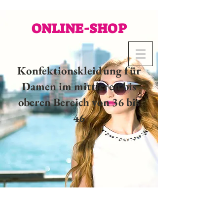
ONLINE-SHOP
Konfektionskleidung für
Damen im mittleren bis
oberen Bereich von 36 bis
46
02 32 37 53 23 - 48
rue
Joséphine, 27000 Evreux