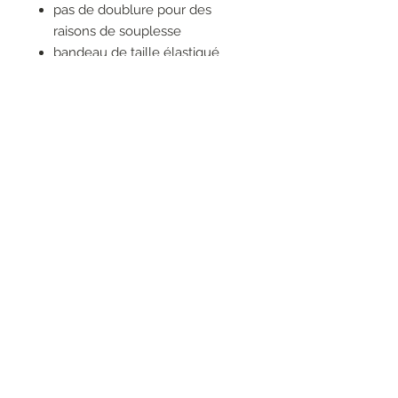
pas de doublure pour des
raisons de souplesse
bandeau de taille élastiqué
poches dans la couture latérale
ceinture marron incluse
sensation au toucher : soie
brillante
RESEAUX SOCIAUX
S'inscrire à la newsletter