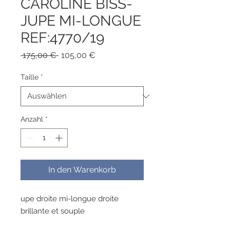
CAROLINE BISS-
JUPE MI-LONGUE
REF:4770/19
Standardpreis
Sale-
 175,00 € 
105,00 €
Preis
Taille
*
Anzahl
*
In den Warenkorb
upe droite mi-longue droite
brillante et souple