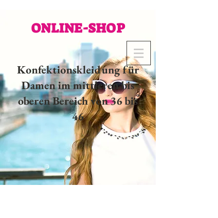
ONLINE-SHOP
Konfektionskleidung für
Damen im mittleren bis
oberen Bereich von 36 bis
46
02 32 37 53 23 - 48
rue
Joséphine, 27000 Evreux