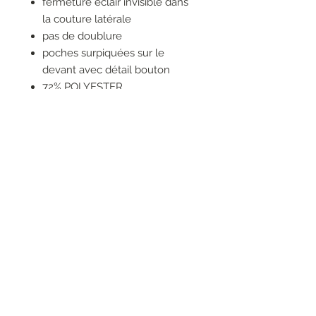
fermeture éclair invisible dans
la couture latérale
pas de doublure
poches surpiquées sur le
devant avec détail bouton
72% POLYESTER
27% VISCOSE
1% ELASTHANNE
Compléter votre tenue
slide 1 of 1
ACHETEZ LE LOOK
RESEAUX SOCIAUX