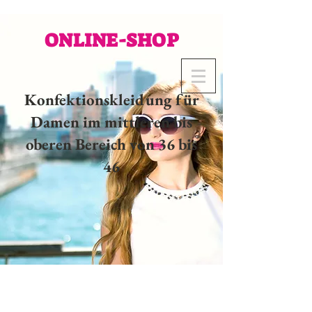
ONLINE-SHOP
Konfektionskleidung für
Damen im mittleren bis
oberen Bereich von 36 bis
46
02 32 37 53 23 - 48
rue
Joséphine, 27000 Evreux