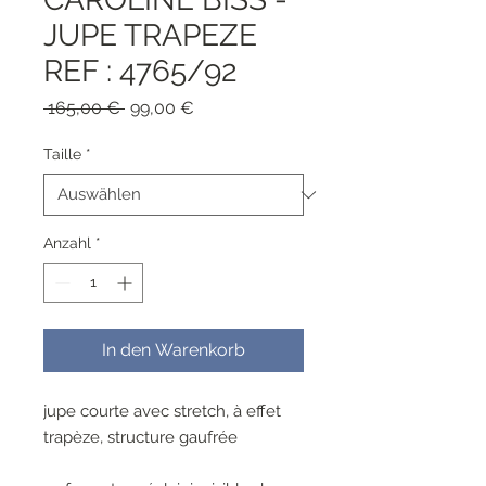
JUPE TRAPEZE
REF : 4765/92
Standardpreis
Sale-
 165,00 € 
99,00 €
Preis
Taille
*
Anzahl
*
In den Warenkorb
jupe courte avec stretch, à effet
trapèze, structure gaufrée