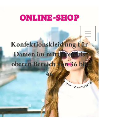
ONLINE-SHOP
Konfektionskleidung für
Damen im mittleren bis
oberen Bereich von 36 bis
46
02 32 37 53 23 - 48
rue
Joséphine, 27000 Evreux