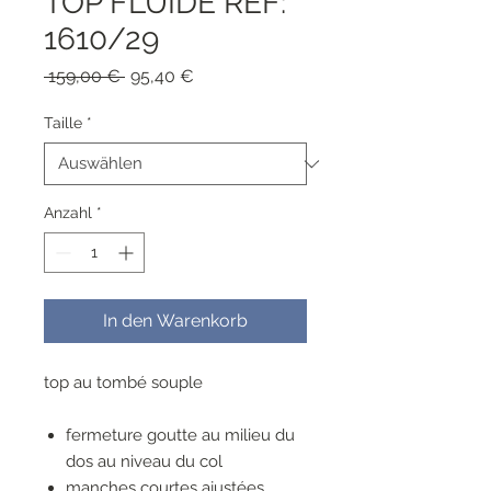
TOP FLUIDE REF:
1610/29
Standardpreis
Sale-
 159,00 € 
95,40 €
Preis
Taille
*
Anzahl
*
In den Warenkorb
top au tombé souple
fermeture goutte au milieu du
dos au niveau du col
manches courtes ajustées