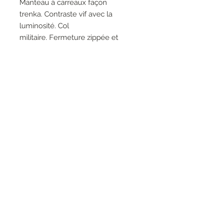
Manteau à carreaux façon
trenka. Contraste vif avec la
luminosité. Col
militaire. Fermeture zippée et
passants de ceinture. Coupe à la
taille et cannelée. Jupe amovible
avec fermeture éclair. Il devient
torero. Deux pièces en une.
Composition: 100% polyester.
RESEAUX SOCIAUX
S'inscrire à la newsletter