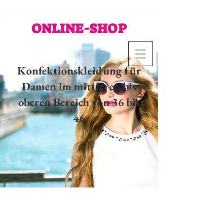
ONLINE-SHOP
Konfektionskleidung für
Damen im mittleren bis
oberen Bereich von 36 bis
46
02 32 37 53 23 - 48
rue
Joséphine, 27000 Evreux