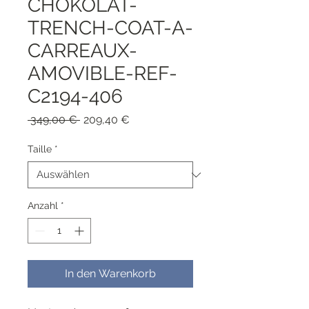
CHOKOLAT-
TRENCH-COAT-A-
CARREAUX-
AMOVIBLE-REF-
C2194-406
Standardpreis
Sale-
 349,00 € 
209,40 €
Preis
Taille
*
Anzahl
*
In den Warenkorb