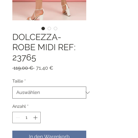
DOLCEZZA-
ROBE MIDI REF:
23765
Standardpreis
Sale-
 119,00 € 
71,40 €
Preis
Taille
*
Anzahl
*
In den Warenkorb