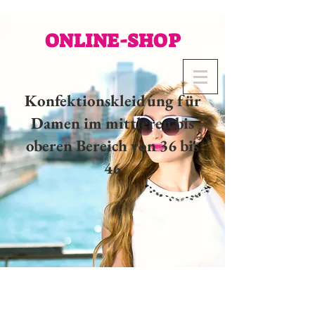
ONLINE-SHOP
Konfektionskleidung für
Damen im mittleren bis
oberen Bereich von 36 bis
46
02 32 37 53 23 - 48
rue
Joséphine, 27000 Evreux