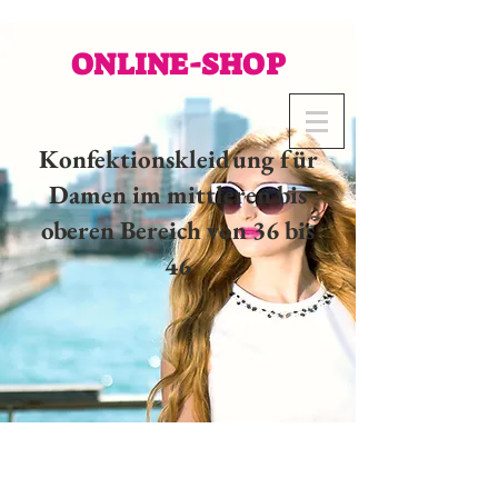
ONLINE-SHOP
Konfektionskleidung für
Damen im mittleren bis
oberen Bereich von 36 bis
46
02 32 37 53 23 - 48
rue
Joséphine, 27000 Evreux