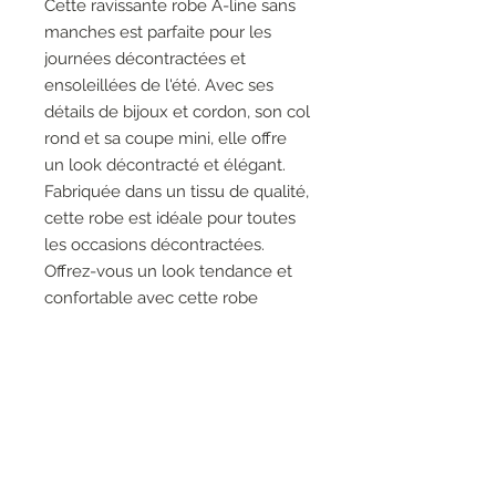
Cette ravissante robe A-line sans
manches est parfaite pour les
journées décontractées et
ensoleillées de l'été. Avec ses
détails de bijoux et cordon, son col
rond et sa coupe mini, elle offre
un look décontracté et élégant.
Fabriquée dans un tissu de qualité,
cette robe est idéale pour toutes
les occasions décontractées.
Offrez-vous un look tendance et
confortable avec cette robe
estivale.
La taille 44 taille grand
conviendrait a une taille 46
75% Coton,15% Polyester,10%
Elastane
Pas de poches