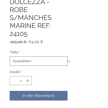
DOLCEZZA -
ROBE
S/MANCHES
MARINE REF:
24105
Standardpreis
Sale-
 105,00 € 
63,00 €
Preis
Taille
*
Anzahl
*
In den Warenkorb