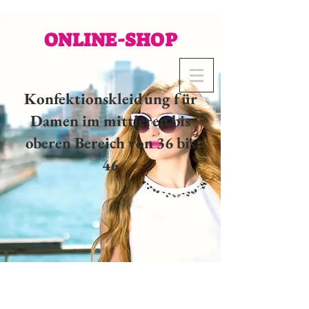
ONLINE-SHOP
Konfektionskleidung für
Damen im mittleren bis
oberen Bereich von 36 bis
46
02 32 37 53 23 - 48
rue
Joséphine, 27000 Evreux