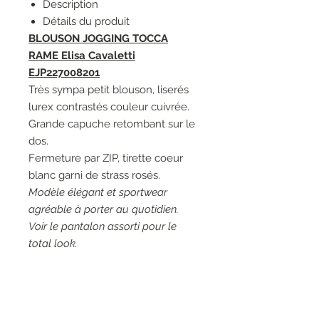
Description
Détails du produit
BLOUSON JOGGING TOCCA
RAME Elisa Cavaletti
EJP227008201
Très sympa petit blouson, liserés
lurex contrastés couleur cuivrée.
Grande capuche retombant sur le
dos.
Fermeture par ZIP, tirette coeur
blanc garni de strass rosés.
Modèle élégant et sportwear
agréable à porter au quotidien.
Voir le pantalon assorti pour le
total look.
Couleur: 03154 Incontro, blanc
cassé - 03166 Incontro/Decollo,
blanc cassé et corail.
Matières 1: 95% Coton 5%