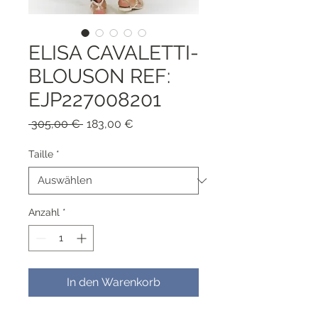
ELISA CAVALETTI-
BLOUSON REF:
EJP227008201
Standardpreis
Sale-
 305,00 € 
183,00 €
Preis
Taille
*
Anzahl
*
In den Warenkorb