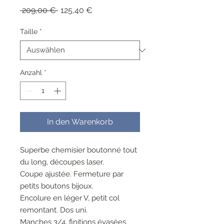
Standardpreis
Sale-
 209,00 € 
125,40 €
Preis
Taille
*
Anzahl
*
In den Warenkorb
Superbe chemisier boutonné tout
du long, découpes laser.
Coupe ajustée. Fermeture par
petits boutons bijoux.
Encolure en léger V, petit col
remontant. Dos uni.
Manches 3/4, finitions évasées.