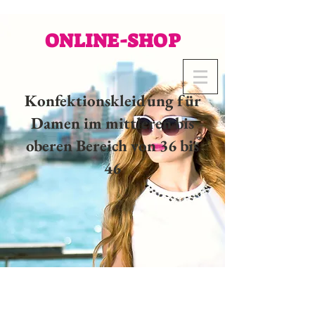
ONLINE-SHOP
Konfektionskleidung für
Damen im mittleren bis
oberen Bereich von 36 bis
46
02 32 37 53 23 - 48
rue
Joséphine, 27000 Evreux