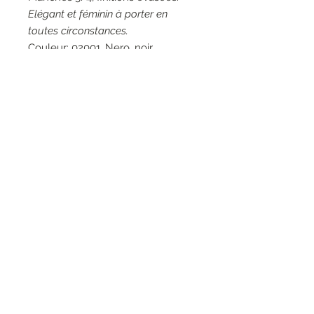
Elégant et féminin à porter en
toutes circonstances.
Couleur: 02001, Nero, noir.
Matières: 100% Coton - 95%
Polyester 5% Elasthanne.
Entretien: Lavage à la main 30°.
Marque: Elisa Cavaletti.
RESEAUX SOCIAUX
S'inscrire à la newsletter