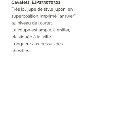
Cavaletti EJP233070301
Très joli jupe de style jupon, en
superposition, imprimé ''answer''
au niveau de l'ourlet.
La coupe est ample, à enfiler,
élastiquée à la taille.
Longueur aux dessus des
chevilles.
Modèle chic et agréable à porter
en toutes les circonstances.
Matières: 66% Coton 31% Nylon 3%
Elasthanne.
Entretien: Lavage à la main 30°.
Marque: Elisa Cavaletti.