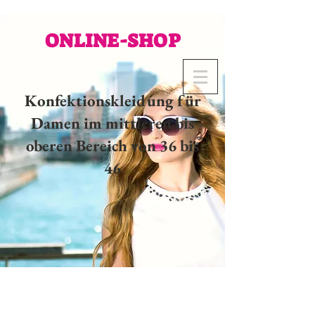
ONLINE-SHOP
Konfektionskleidung für
Damen im mittleren bis
oberen Bereich von 36 bis
46
02 32 37 53 23 - 48
rue
Joséphine, 27000 Evreux