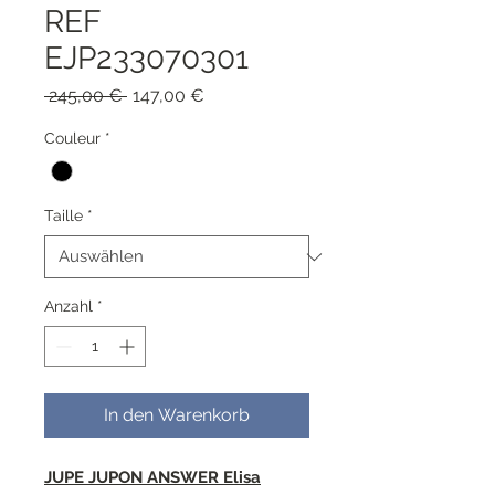
REF
EJP233070301
Standardpreis
Sale-
 245,00 € 
147,00 €
Preis
Couleur
*
Taille
*
Anzahl
*
In den Warenkorb
JUPE JUPON ANSWER Elisa