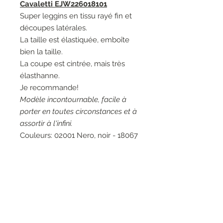
Cavaletti EJW226018101
Super leggins en tissu rayé fin et
découpes latérales.
La taille est élastiquée, emboîte
bien la taille.
La coupe est cintrée, mais très
élasthanne.
Je recommande!
Modèle incontournable, facile à
porter en toutes circonstances et à
assortir à l'infini.
Couleurs: 02001 Nero, noir - 18067
Fumetto, bleu.
Matières: 68% Viscose 27%
Polyamide 4% Elasthanne 1%
Polyester - 80% Polyamide 20%
Elasthanne.
Entretien: Lavage à la main 30°.
Marque: Elisa Cavaletti.