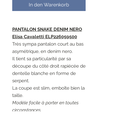
In den Warenkorb
PANTALON SNAKE DENIM NERO
Elisa Cavaletti ELP226059500
Très sympa pantalon court au bas
asymétrique, en denim nero.
Il tient sa particularité par sa
découpe du côté droit rapiécée de
dentelle blanche en forme de
serpent.
La coupe est slim, emboîte bien la
taille.
Modèle facile à porter en toutes
circonstances.
Couleur: 97005 Denim Nero, noir.
Matières 1: 70% Viscose 30%
Polyester Matières 2: 80% Viscose