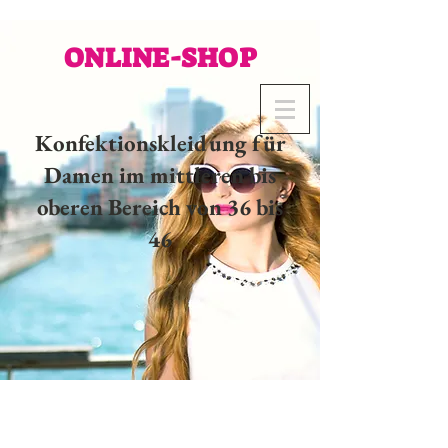
ONLINE-SHOP
Konfektionskleidung für
Damen im mittleren bis
oberen Bereich von 36 bis
46
02 32 37 53 23 - 48
rue
Joséphine, 27000 Evreux