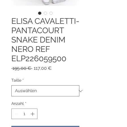
ELISA CAVALETTI-
PANTACOURT
SNAKE DENIM
NERO REF
ELP226059500
Standardpreis
Sale-
 195,00 € 
117,00 €
Preis
Taille
*
Anzahl
*