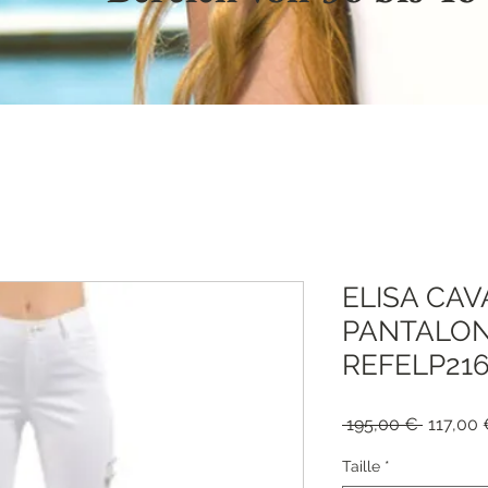
ELISA CAV
PANTALO
REFELP21
Standar
 195,00 € 
117,00
Taille
*