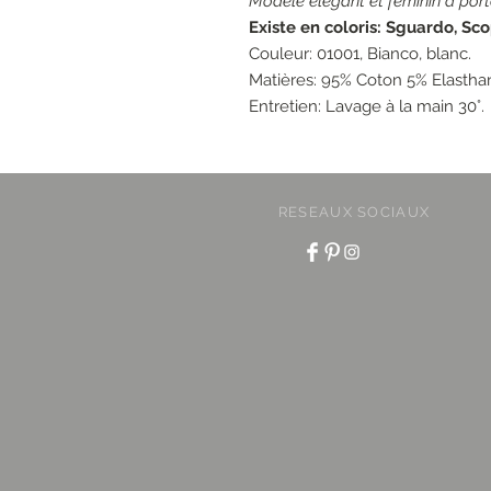
Modèle élégant et féminin à port
Existe en coloris: Sguardo, Sco
Couleur: 01001, Bianco, blanc.
Matières: 95% Coton 5% Elasth
Entretien: Lavage à la main 30°.
RESEAUX SOCIAUX