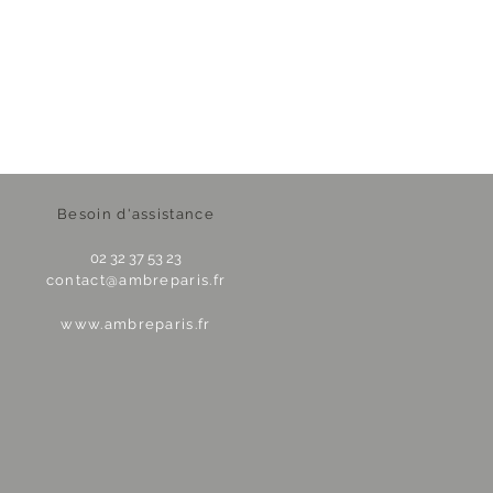
Besoin d'assistance
02 32 37 53 23
contact@ambreparis.fr
www.ambreparis.fr