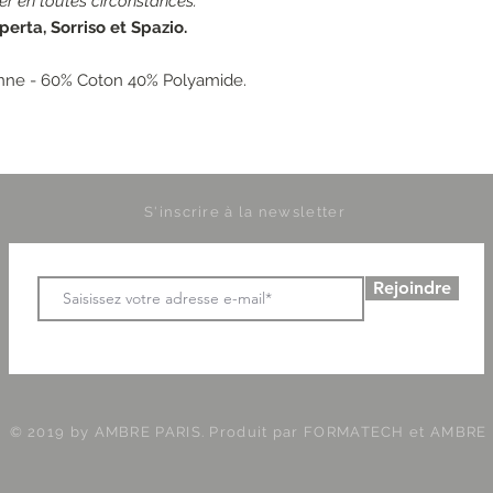
er en toutes circonstances.
perta, Sorriso et Spazio.
anne - 60% Coton 40% Polyamide.
S'inscrire à la newsletter
Rejoindre
© 2019 by AMBRE PARIS. Produit par
FORMATECH et AMBRE