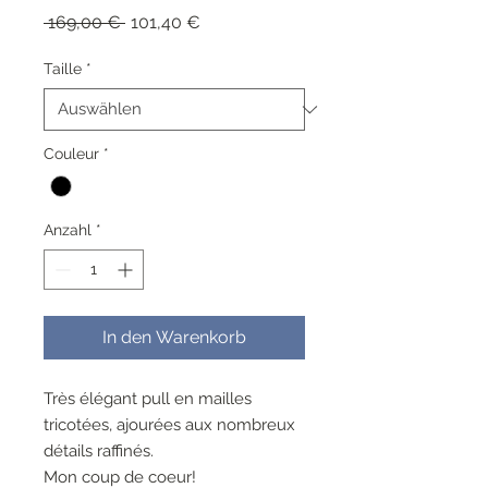
Standardpreis
Sale-
 169,00 € 
101,40 €
Preis
Taille
*
Couleur
*
Anzahl
*
In den Warenkorb
Très élégant pull en mailles
tricotées, ajourées aux nombreux
détails raffinés.
Mon coup de coeur!