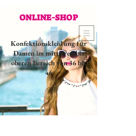
ONLINE-SHOP
Konfektionskleidung für
Damen im mittleren bis
oberen Bereich von 36 bis
46
02 32 37 53 23 - 48
rue
Joséphine, 27000 Evreux