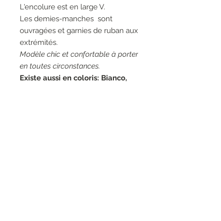
L'encolure est en large V.
Les demies-manches sont
ouvragées et garnies de ruban aux
extrémités.
Modèle chic et confortable à porter
en toutes circonstances.
Existe aussi en coloris: Bianco,
Respiro et Scoperta.
Couleur: 02001, Nero,
noir.Matières: 81% Viscose 18%
Polyester 1% Nylon.
Entretien: Lavage à la main 30°.
Marque: Elisa Cavaletti.
RESEAUX SOCIAUX