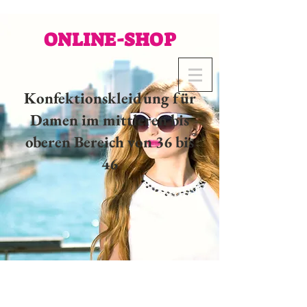
ONLINE-SHOP
Konfektionskleidung für
Damen im mittleren bis
oberen Bereich von 36 bis
46
02 32 37 53 23 - 48
rue
Joséphine, 27000 Evreux