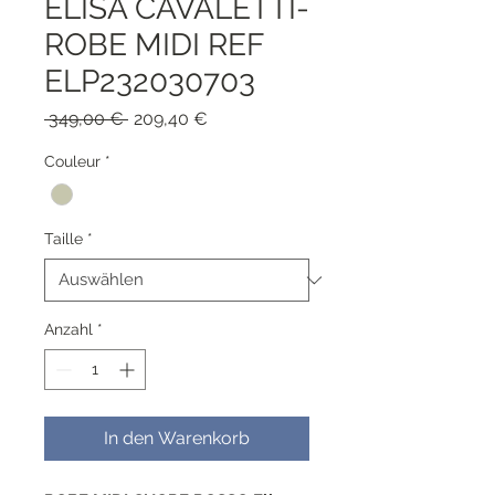
ELISA CAVALETTI-
ROBE MIDI REF
ELP232030703
Standardpreis
Sale-
 349,00 € 
209,40 €
Preis
Couleur
*
Taille
*
Anzahl
*
In den Warenkorb