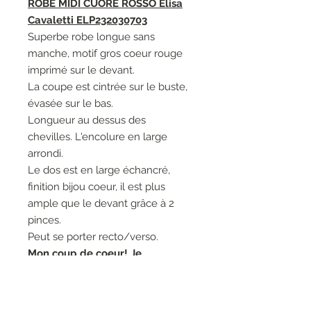
ROBE MIDI CUORE ROSSO Elisa
Cavaletti ELP232030703
Superbe robe longue sans
manche, motif gros coeur rouge
imprimé sur le devant.
La coupe est cintrée sur le buste,
évasée sur le bas.
Longueur au dessus des
chevilles. L'encolure en large
arrondi.
Le dos est en large échancré,
finition bijou coeur, il est plus
ample que le devant grâce à 2
pinces.
Peut se porter recto/verso.
Mon coup de coeur! Je
recommande.
Modèle agréable à porter, classe et
élégant pour toutes les