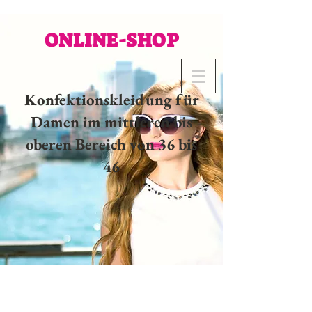
ONLINE-SHOP
Konfektionskleidung für
Damen im mittleren bis
oberen Bereich von 36 bis
46
02 32 37 53 23 - 48
rue
Joséphine, 27000 Evreux