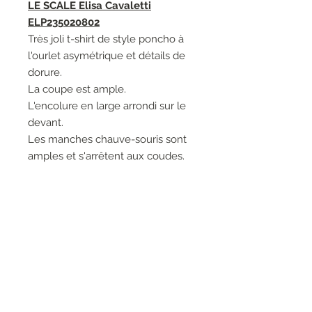
LE SCALE Elisa Cavaletti
ELP235020802
Très joli t-shirt de style poncho à
l'ourlet asymétrique et détails de
dorure.
La coupe est ample.
L'encolure en large arrondi sur le
devant.
Les manches chauve-souris sont
amples et s'arrêtent aux coudes.
Modèle chic, à porter en toutes
circonstances.
Matières: 60% Viscose 22%
Polyester 13% Polyamide 5%
Elasthanne - 100% Viscose.
Entretien: Lavage à la main 30°.
Marque: Elisa Cavaletti.