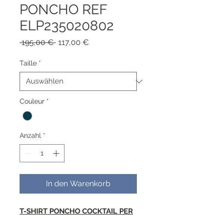
PONCHO REF
ELP235020802
Standardpreis
Sale-
 195,00 € 
117,00 €
Preis
Taille
*
Couleur
*
Anzahl
*
In den Warenkorb
T-SHIRT PONCHO COCKTAIL PER