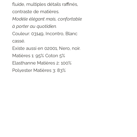
fluide, multiples détails raffinés,
contraste de matières.
Modèle élégant mais, confortable
à porter au quotidien.
Couleur: 03149, Incontro, Blanc
cassé.
Existe aussi en 02001, Nero, noir.
Matières 1: 95% Coton 5%
Elasthanne Matières 2: 100%
Polyester Matières 3: 83%
Polyester 14% Viscose 3%
Elasthanne Matières 4: 53% Coton
47% Acrylique Matières 5: 100%
Nylon.
Entretien: Lavage à la main 30°.
Marque: Elisa Cavaletti.
Fabrication artisanale italienne.