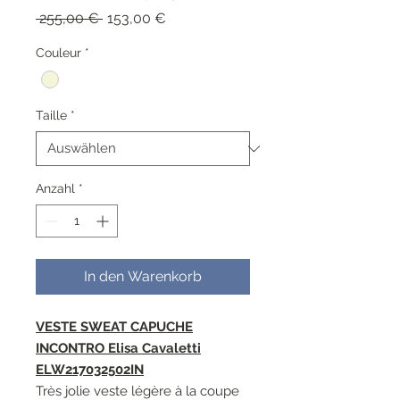
Standardpreis
Sale-
 255,00 € 
153,00 €
Preis
Couleur
*
Taille
*
Anzahl
*
In den Warenkorb
VESTE SWEAT CAPUCHE
INCONTRO Elisa Cavaletti
ELW217032502IN
Très jolie veste légère à la coupe