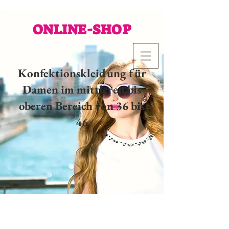
ONLINE-SHOP
Konfektionskleidung für
Damen im mittleren bis
oberen Bereich von 36 bis
46
02 32 37 53 23 - 48
rue
Joséphine, 27000 Evreux