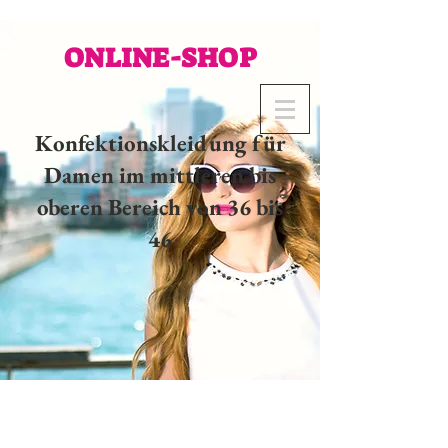
ONLINE-SHOP
Konfektionskleidung für
Damen im mittleren bis
oberen Bereich von 36 bis
46
02 32 37 53 23 - 48
rue
Joséphine, 27000 Evreux