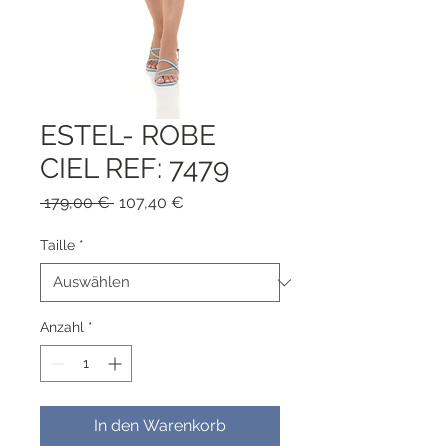
ESTEL- ROBE
CIEL REF: 7479
Standardpreis
Sale-
 179,00 € 
107,40 €
Preis
Taille
*
Anzahl
*
In den Warenkorb