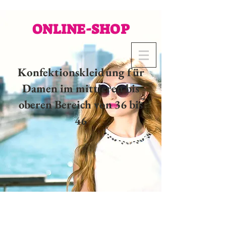
ONLINE-SHOP
Konfektionskleidung für
Damen im mittleren bis
oberen Bereich von 36 bis
46
02 32 37 53 23 - 48
rue
Joséphine, 27000 Evreux