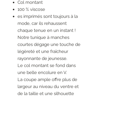
Col montant
100 % viscose
es imprimés sont toujours à la
mode, car ils rehaussent
chaque tenue en un instant !
Notre tunique à manches
courtes dégage une touche de
légèreté et une fraîcheur
rayonnante de jeunesse.
Le col montant se fond dans
une belle encolure en V.
La coupe ample offre plus de
largeur au niveau du ventre et
de la taille et une silhouette
décontractée (longueur dos 70
cm).
La viscose fine est légère et
agréable et offre un excellent
confort de port.