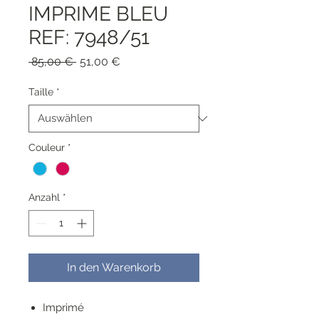
IMPRIME BLEU
REF: 7948/51
Standardpreis
Sale-
 85,00 € 
51,00 €
Preis
Taille
*
Couleur
*
Anzahl
*
In den Warenkorb
Imprimé