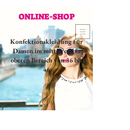
ONLINE-SHOP
Konfektionskleidung für
Damen im mittleren bis
oberen Bereich von 36 bis
46
02 32 37 53 23 - 48
rue
Joséphine, 27000 Evreux