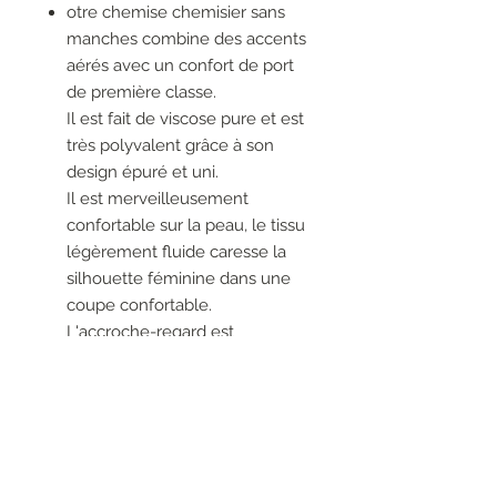
otre chemise chemisier sans
manches combine des accents
aérés avec un confort de port
de première classe.
Il est fait de viscose pure et est
très polyvalent grâce à son
design épuré et uni.
Il est merveilleusement
confortable sur la peau, le tissu
légèrement fluide caresse la
silhouette féminine dans une
coupe confortable.
L'accroche-regard est
l'encolure en V, qui est suivie
d'un pli incrusté et donne à
cette chemise une touche
sportive et élégante.
Cette chemise chemisier avec
une longueur de dos de 65 cm