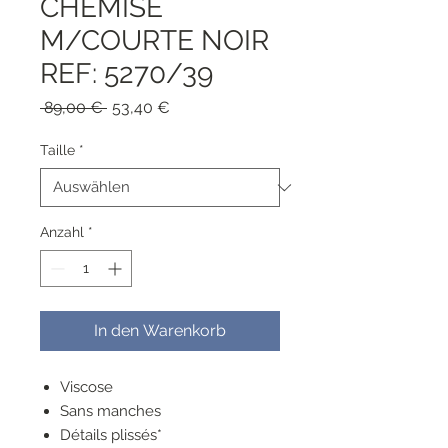
CHEMISE
M/COURTE NOIR
REF: 5270/39
Standardpreis
Sale-
 89,00 € 
53,40 €
Preis
Taille
*
Anzahl
*
In den Warenkorb
Viscose
Sans manches
Détails plissés*