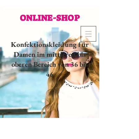
ONLINE-SHOP
Konfektionskleidung für
Damen im mittleren bis
oberen Bereich von 36 bis
46
02 32 37 53 23 - 48
rue
Joséphine, 27000 Evreux