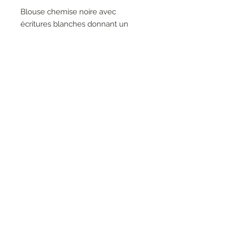
Blouse chemise noire avec
écritures blanches donnant un
effet de graffiti et impression « pop
art » au dos.
100% Polyester
RESEAUX SOCIAUX
S'inscrire à la newsletter