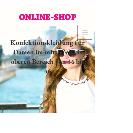
ONLINE-SHOP
Konfektionskleidung für
Damen im mittleren bis
oberen Bereich von 36 bis
46
02 32 37 53 23 - 48
rue
Joséphine, 27000 Evreux