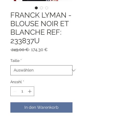
FRANCK LYMAN -
BLOUSE NOIR ET
BLANCHE REF:
233837U
Standardpreis
Sale-
 249,00 € 
174,30 €
Preis
Taille
*
Anzahl
*
In den Warenkorb