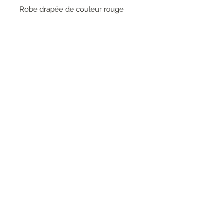
Robe drapée de couleur rouge
avec cape en voile superposée et
bordée de strass.
95% polyester 5% élasthanne
RESEAUX SOCIAUX
S'inscrire à la newsletter
Rejoindre