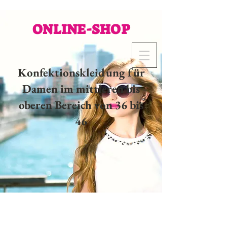
ONLINE-SHOP
Konfektionskleidung für
Damen im mittleren bis
oberen Bereich von 36 bis
46
02 32 37 53 23 - 48
rue
Joséphine, 27000 Evreux