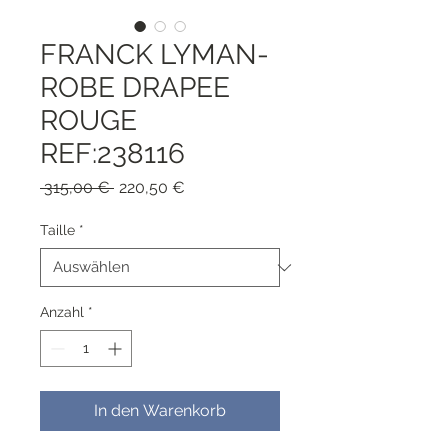
FRANCK LYMAN-
ROBE DRAPEE
ROUGE
REF:238116
Standardpreis
Sale-
 315,00 € 
220,50 €
Preis
Taille
*
Anzahl
*
In den Warenkorb