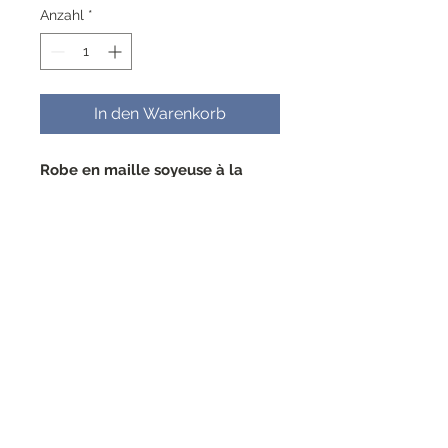
Anzahl
*
In den Warenkorb
Robe en maille soyeuse à la
coupe flatteuse, froncée sur le
devant et à l'avant. Encolure
arrondie avec fermeture éclair
dissimulée au dos. Lavage à la
main à l'eau froide 95%
polyester-5% élasthanne
RESEAUX SOCIAUX