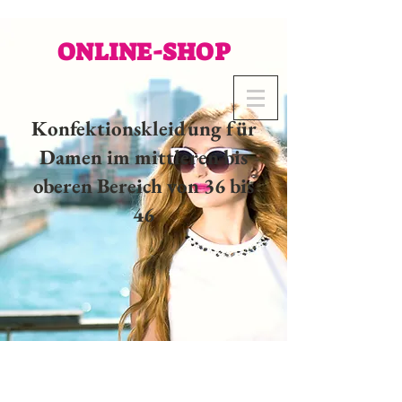
ONLINE-SHOP
Konfektionskleidung für
Damen im mittleren bis
oberen Bereich von 36 bis
46
02 32 37 53 23 - 48
rue
Joséphine, 27000 Evreux