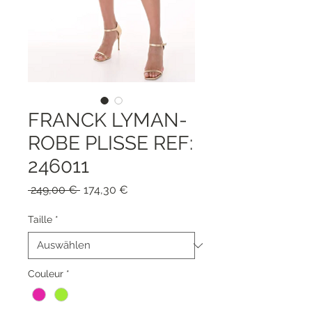
FRANCK LYMAN-
ROBE PLISSE REF:
246011
Standardpreis
Sale-
 249,00 € 
174,30 €
Preis
Taille
*
Couleur
*