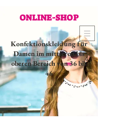
ONLINE-SHOP
Konfektionskleidung für
Damen im mittleren bis
oberen Bereich von 36 bis
46
02 32 37 53 23 - 48
rue
Joséphine, 27000 Evreux