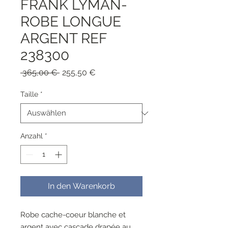
FRANK LYMAN-
ROBE LONGUE
ARGENT REF
238300
Standardpreis
Sale-
 365,00 € 
255,50 €
Preis
Taille
*
Anzahl
*
In den Warenkorb
Robe cache-coeur blanche et
argent avec cascade drapée au