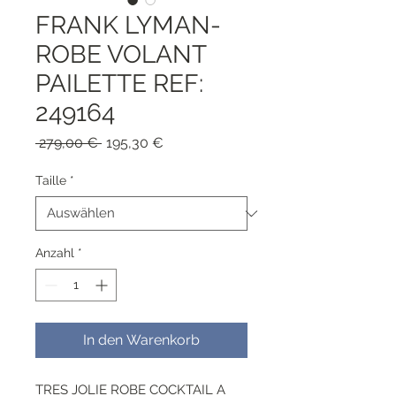
FRANK LYMAN-
ROBE VOLANT
PAILETTE REF:
249164
Standardpreis
Sale-
 279,00 € 
195,30 €
Preis
Taille
*
Anzahl
*
In den Warenkorb
TRES JOLIE ROBE COCKTAIL A