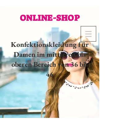
ONLINE-SHOP
Konfektionskleidung für
Damen im mittleren bis
oberen Bereich von 36 bis
46
02 32 37 53 23 - 48
rue
Joséphine, 27000 Evreux