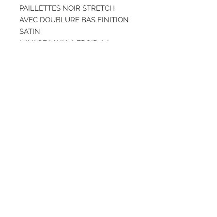
PAILLETTES NOIR STRETCH
AVEC DOUBLURE BAS FINITION
SATIN
LAVAGE MAIN A FROID A L
ENVERS SECHER A L AIR LIBRE
SUR UN CINTRE
COMPOSITION:
RESEAUX SOCIAUX
S'inscrire à la newsletter