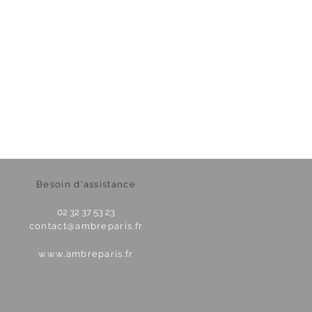
Besoin d'assistance
02 32 37 53 23
contact@ambreparis.fr
www.ambreparis.fr