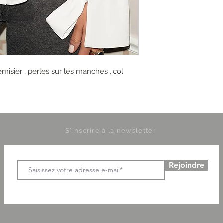
misier , perles sur les manches , col
S'inscrire à la newsletter
Rejoindre