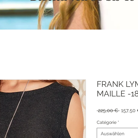
FRANK LY
MAILLE -1
Standar
 225,00 € 
157,50
Catégorie
*
Auswählen