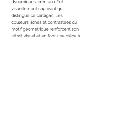
dynamiques, crée un effet
visuellement captivant qui
distingue ce cardigan. Les
couleurs riches et contrastées du
motif géométrique renforcent son
attrait visuel et en font une pièce à
part dans votre collection.
95% Polyester, 5% Elastane
Pas de poches
Pas de fermeture éclair
RESEAUX SOCIAUX