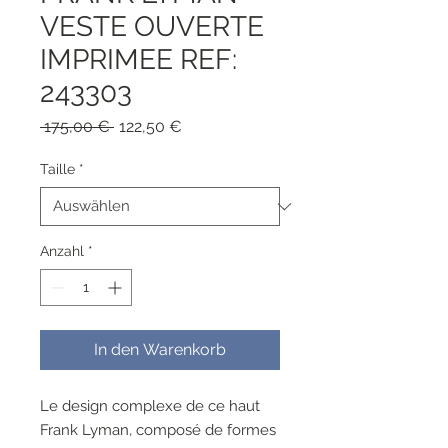
VESTE OUVERTE
IMPRIMEE REF:
243303
Standardpreis
Sale-
 175,00 € 
122,50 €
Preis
Taille
*
Anzahl
*
In den Warenkorb
Le design complexe de ce haut
Frank Lyman, composé de formes