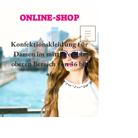
ONLINE-SHOP
Konfektionskleidung für
Damen im mittleren bis
oberen Bereich von 36 bis
46
02 32 37 53 23 - 48
rue
Joséphine, 27000 Evreux