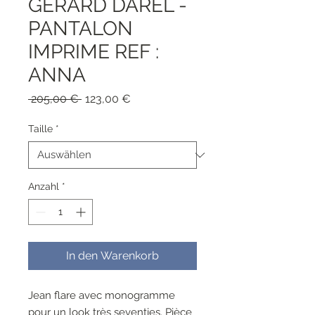
GERARD DAREL -
PANTALON
IMPRIME REF :
ANNA
Standardpreis
Sale-
 205,00 € 
123,00 €
Preis
Taille
*
Anzahl
*
In den Warenkorb
Jean flare avec monogramme
pour un look très seventies. Pièce