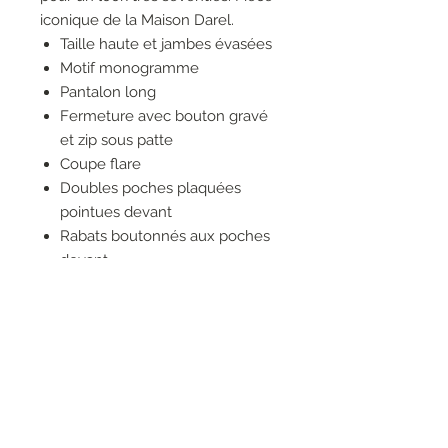
iconique de la Maison Darel.
Taille haute et jambes évasées
Motif monogramme
Pantalon long
Fermeture avec bouton gravé
et zip sous patte
Coupe flare
Doubles poches plaquées
pointues devant
Rabats boutonnés aux poches
devant
Poches plaquées pointues au
dos
Ceinture montée à doubles
passants
Finitions denim : doubles
surpiqûres fantaisie contrastées