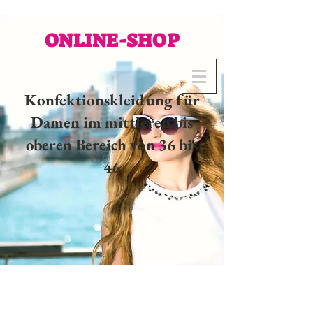
ONLINE-SHOP
Konfektionskleidung für
Damen im mittleren bis
oberen Bereich von 36 bis
46
02 32 37 53 23 - 48
rue
Joséphine, 27000 Evreux