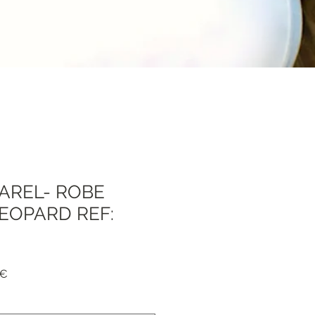
AREL- ROBE
EOPARD REF:
dpreis
Sale-
 €
Preis