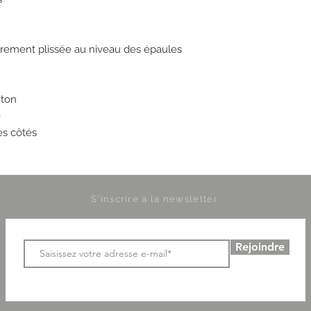
rement plissée au niveau des épaules
uton
e
es côtés
S'inscrire à la newsletter
Rejoindre