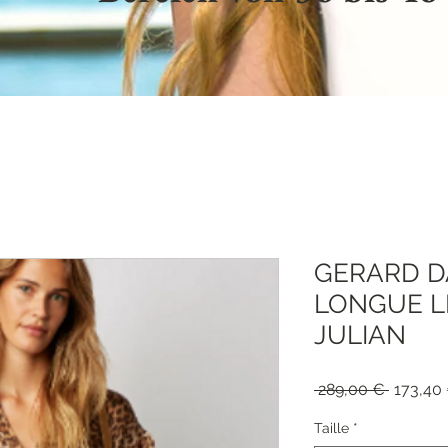
GERARD D
LONGUE L
JULIAN
Standar
 289,00 € 
173,40
Taille
*