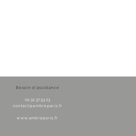
Besoin d'assistance
02 32 37 53 23
contact@ambreparis.fr
www.ambreparis.fr