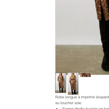
Robe longue à imprimé léopard 
au toucher soie.
- Forme droite évasée en ba