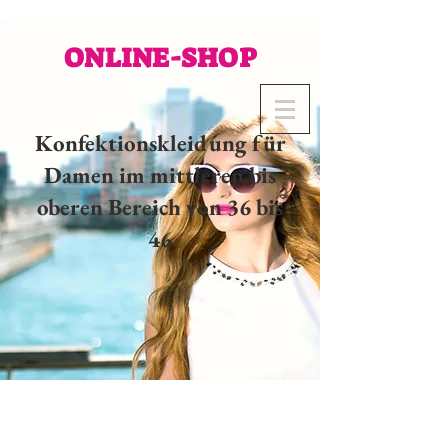
ONLINE-SHOP
Konfektionskleidung für
Damen im mittleren bis
oberen Bereich von 36 bis
46
02 32 37 53 23 - 48
rue
Joséphine, 27000 Evreux