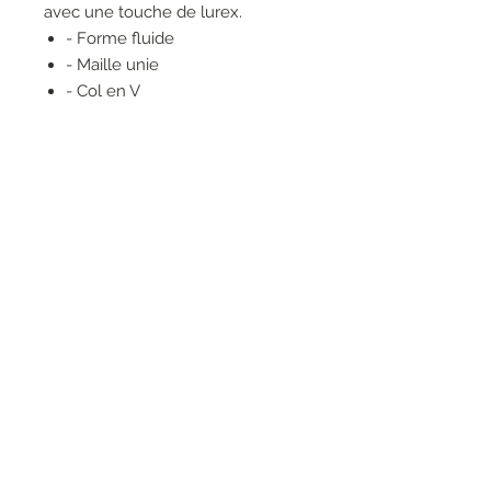
avec une touche de lurex.
- Forme fluide
- Maille unie
- Col en V
- Manches courtes
- Fentes latérales
- Ourlet en bas du produit
RESEAUX SOCIAUX
S'inscrire à la newsletter