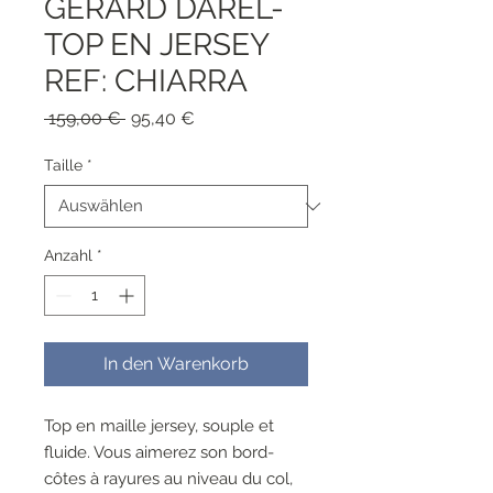
GERARD DAREL-
TOP EN JERSEY
REF: CHIARRA
Standardpreis
Sale-
 159,00 € 
95,40 €
Preis
Taille
*
Anzahl
*
In den Warenkorb
Top en maille jersey, souple et
fluide. Vous aimerez son bord-
côtes à rayures au niveau du col,