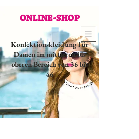
ONLINE-SHOP
Konfektionskleidung für
Damen im mittleren bis
oberen Bereich von 36 bis
46
02 32 37 53 23 - 48
rue
Joséphine, 27000 Evreux