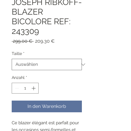
JOSEPH RIBKOFF-
BLAZER
BICOLORE REF:
243309
Standardpreis
Sale-
 299,00 € 
209,30 €
Preis
Taille
*
Anzahl
*
In den Warenkorb
Ce blazer élégant est parfait pour
les occasions semi-formelles et