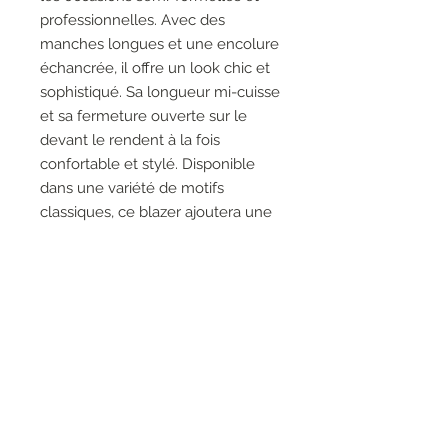
professionnelles. Avec des
manches longues et une encolure
échancrée, il offre un look chic et
sophistiqué. Sa longueur mi-cuisse
et sa fermeture ouverte sur le
devant le rendent à la fois
confortable et stylé. Disponible
dans une variété de motifs
classiques, ce blazer ajoutera une
touche de raffinement à votre
garde-robe professionnelle.
92% Polyester, 8% Spandex
Poches à l'avant
Pas de fermeture éclair
Non doublé