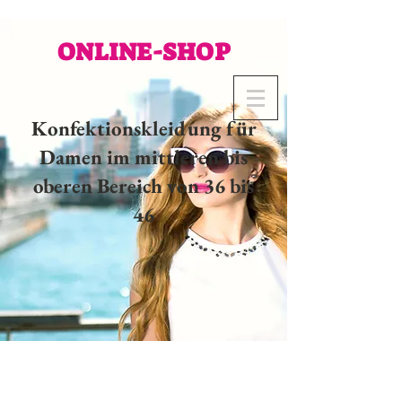
ONLINE-SHOP
Konfektionskleidung für
Damen im mittleren bis
oberen Bereich von 36 bis
46
02 32 37 53 23 - 48
rue
Joséphine, 27000 Evreux