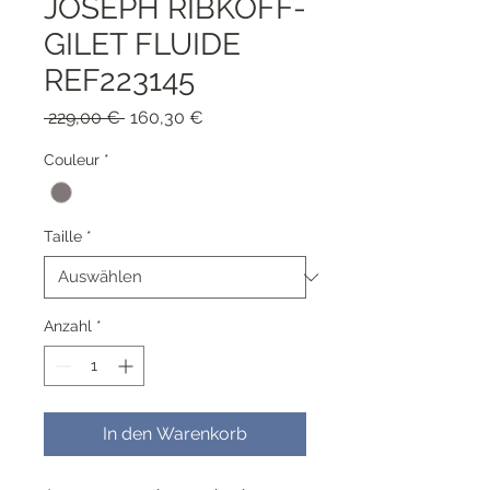
JOSEPH RIBKOFF-
GILET FLUIDE
REF223145
Standardpreis
Sale-
 229,00 € 
160,30 €
Preis
Couleur
*
Taille
*
Anzahl
*
In den Warenkorb