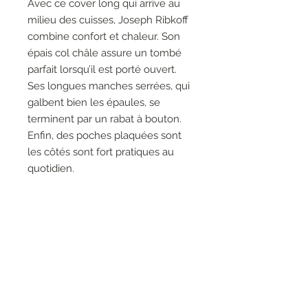
Avec ce cover long qui arrive au
milieu des cuisses, Joseph Ribkoff
combine confort et chaleur. Son
épais col châle assure un tombé
parfait lorsqu’il est porté ouvert.
Ses longues manches serrées, qui
galbent bien les épaules, se
terminent par un rabat à bouton.
Enfin, des poches plaquées sont
les côtés sont fort pratiques au
quotidien.
96% Polyester, 4% Spandex
Poches sur les côtés
Pas de fermeture éclair
Non doublé
Le mannequin fait 5'9"/175 cm
et porte une taille 6.
Longueur approximative (taille