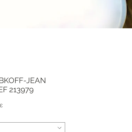
IBKOFF-JEAN
F 213979
dpreis
Sale-
 €
Preis