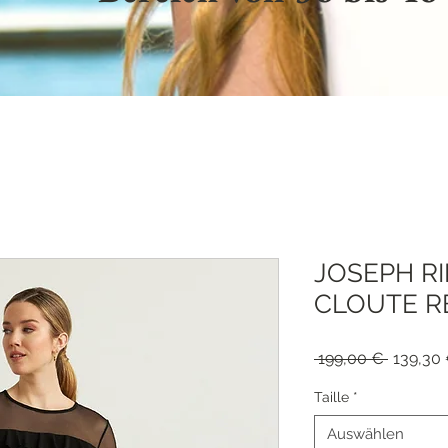
JOSEPH R
CLOUTE RE
Standar
 199,00 € 
139,30
Taille
*
Auswählen