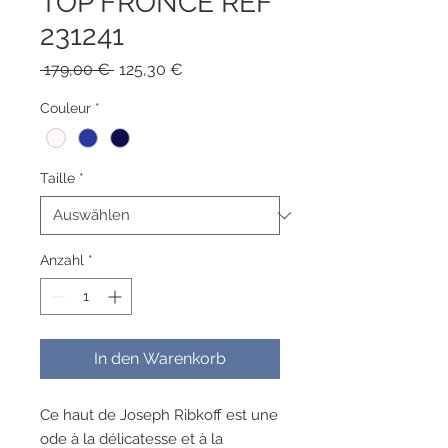
TOP FRONCE REF
231241
Standardpreis
Sale-
 179,00 € 
125,30 €
Preis
Couleur
*
Taille
*
Anzahl
*
In den Warenkorb
Ce haut de Joseph Ribkoff est une
ode à la délicatesse et à la