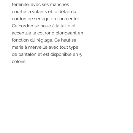
féminité, avec ses manches
courtes à volants et le détail du
cordon de serrage en son centre.
Ce cordon se noue à la taille et
accentue le col rond plongeant en
fonction du réglage. Ce haut se
marie à merveille avec tout type
de pantalon et est disponible en 5
coloris.
100% Polyester
Pas de poches
Pas de fermeture éclair
Le mannequin fait 5'9"/175 cm
et porte une taille 6.
Longueur approximative (taille
12) : 26" - 66 cm