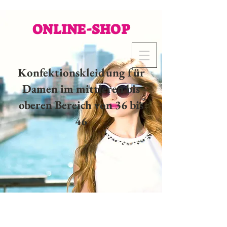
ONLINE-SHOP
Konfektionskleidung für
Damen im mittleren bis
oberen Bereich von 36 bis
46
02 32 37 53 23 - 48
rue
Joséphine, 27000 Evreux