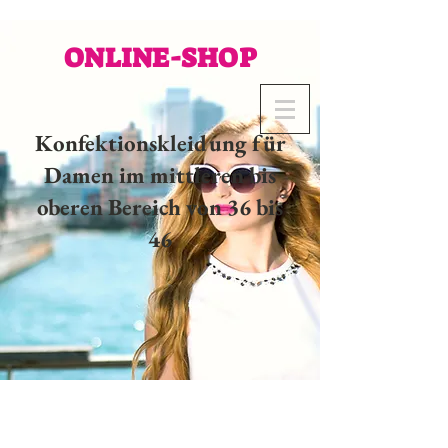
ONLINE-SHOP
Konfektionskleidung für
Damen im mittleren bis
oberen Bereich von 36 bis
46
02 32 37 53 23 - 48
rue
Joséphine, 27000 Evreux