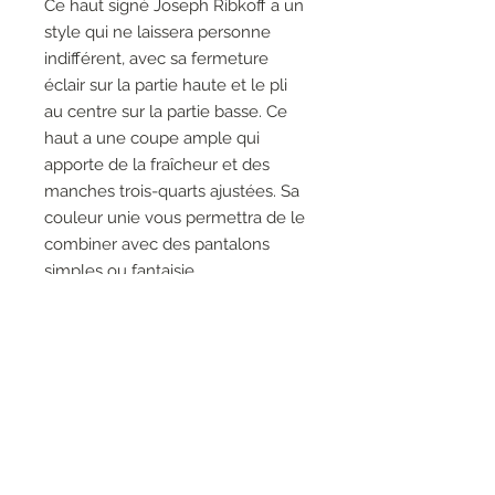
Ce haut signé Joseph Ribkoff a un
style qui ne laissera personne
indifférent, avec sa fermeture
éclair sur la partie haute et le pli
au centre sur la partie basse. Ce
haut a une coupe ample qui
apporte de la fraîcheur et des
manches trois-quarts ajustées. Sa
couleur unie vous permettra de le
combiner avec des pantalons
simples ou fantaisie.
96% Polyester, 4% Spandex
Fermeture éclair
Le mannequin fait 5'9"/175 cm
et porte une taille 6.
Longueur approximative (taille
12) : 27" - 69 cm