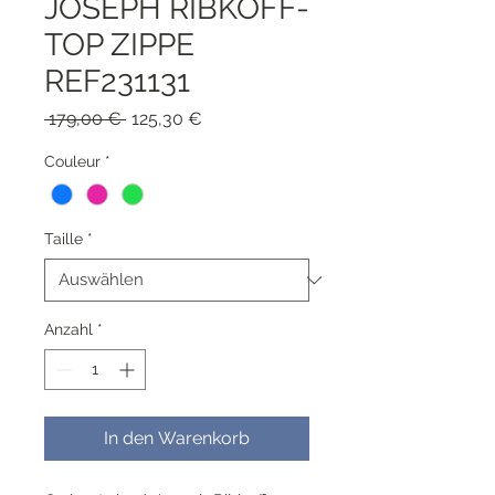
JOSEPH RIBKOFF-
TOP ZIPPE
REF231131
Standardpreis
Sale-
 179,00 € 
125,30 €
Preis
Couleur
*
Taille
*
Anzahl
*
In den Warenkorb