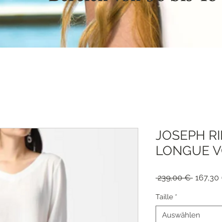
JOSEPH RI
LONGUE VO
Standar
 239,00 € 
167,30
Taille
*
Auswählen