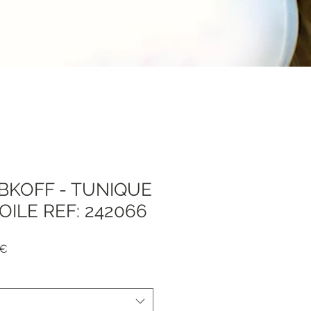
BKOFF - TUNIQUE
ILE REF: 242066
dpreis
Sale-
 €
Preis