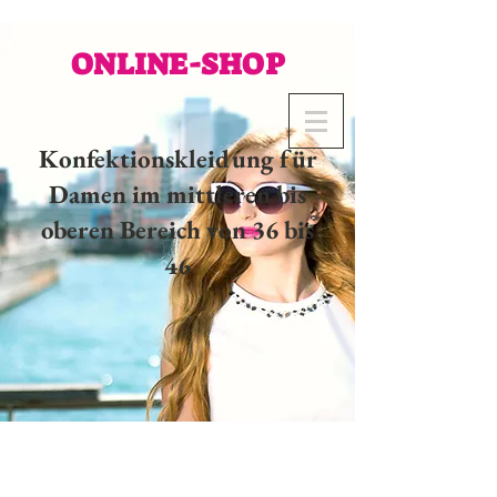
ONLINE-SHOP
Konfektionskleidung für
Damen im mittleren bis
oberen Bereich von 36 bis
46
02 32 37 53 23 - 48
rue
Joséphine, 27000 Evreux