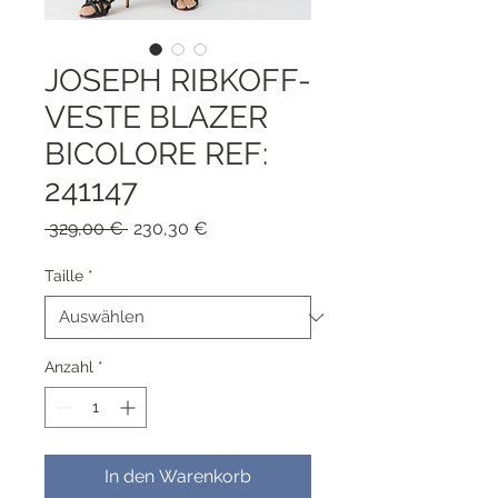
JOSEPH RIBKOFF-
VESTE BLAZER
BICOLORE REF:
241147
Standardpreis
Sale-
 329,00 € 
230,30 €
Preis
Taille
*
Anzahl
*
In den Warenkorb