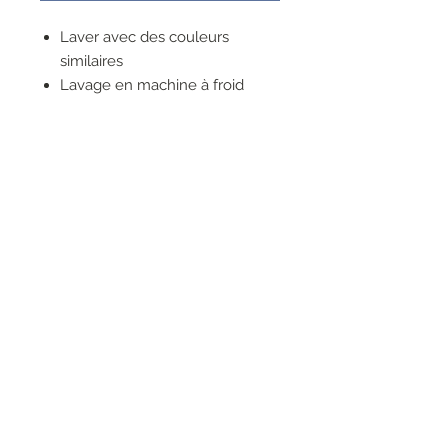
Laver avec des couleurs
similaires
Lavage en machine à froid
Ne pas javelliser
Ne pas sécher en machine
Repasser uniquement sur
l'envers
Ne pas nettoyer à sec
RESEAUX SOCIAUX
S'inscrire à la newsletter